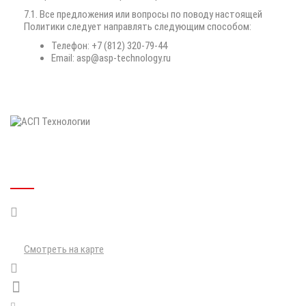
7.1. Все предложения или вопросы по поводу настоящей
Политики следует направлять следующим способом:
Телефон: +7 (812) 320-79-44
Email: asp@asp-technology.ru
КОНТАКТНАЯ ИНФОРМАЦИЯ
г. Санкт-Петербург, г. Петергоф,
Санкт-Петербургский пр., д. 60,
оф. 419, БЦ «Ракета»
Смотреть на карте
+7 (812) 320-79-44
+7 (981) 803-00-18