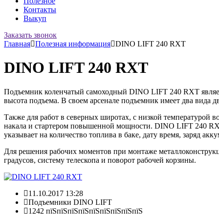
Полезное
Контакты
Выкуп
Заказать звонок
Главная
Полезная информация
DINO LIFT 240 RXT
DINO LIFT 240 RXT
Подъемник коленчатый самоходный DINO LIFT 240 RXT являетс
высота подъема. В своем арсенале подъемник имеет два вида дв
Также для работ в северных широтах, с низкой температурой в
накала и стартером повышенной мощности. DINO LIFT 240 RX
указывает на количество топлива в баке, дату время, заряд акк
Для решения рабочих моментов при монтаже металлоконструкц
градусов, систему телескопа и поворот рабочей корзины.
11.10.2017 13:28
Подъемники DINO LIFT
1242 пїЅпїЅпїЅпїЅпїЅпїЅпїЅпїЅпїЅ